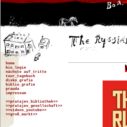
home
bio_logie
nächste auf_tritte
tour_tagebuch
disko_grafie
biblio_grafie
prawda
impressum
>>pratajev_bibliothek>>
>>pratajev_gesellschaft>>
>>videos_youtube>>
>>groß_markt>>