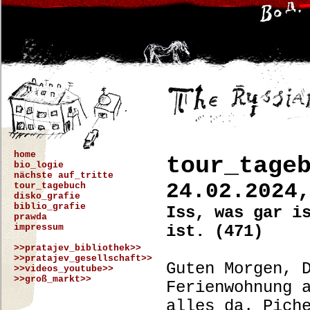
home
tour_tage
bio_logie
nächste auf_tritte
24.02.2024
tour_tagebuch
disko_grafie
biblio_grafie
Iss, was gar i
prawda
impressum
ist. (471)
>>pratajev_bibliothek>>
>>pratajev_gesellschaft>>
Guten Morgen, 
>>videos_youtube>>
>>groß_markt>>
Ferienwohnung 
alles da. Pich