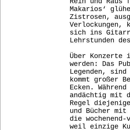
Rein und Raus 
Makarios‘ glüh
Zistrosen, aus
Verlockungen, 
sich ins Gitar
Lehrstunden de
Über Konzerte 
werden: Das Pu
Legenden, sind
kommt großer B
Ecken. Während
andächtig mit 
Regel diejenig
und Bücher mit
die wochenend-
weil einzige K