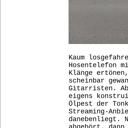
Kaum losgefahr
Hosentelefon m
Klänge ertönen
scheinbar gewa
Gitarristen. A
eigens konstru
Ölpest der Ton
Streaming-Anbi
danebenliegt. 
abgehört, dann