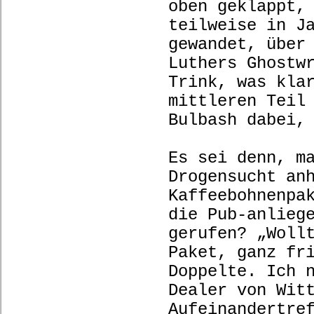
oben geklappt,
teilweise in J
gewandet, über
Luthers Ghostw
Trink, was kla
mittleren Teil
Bulbash dabei,
Es sei denn, m
Drogensucht an
Kaffeebohnenpa
die Pub-anlieg
gerufen? „Woll
Paket, ganz fr
Doppelte. Ich 
Dealer von Wit
Aufeinandertre