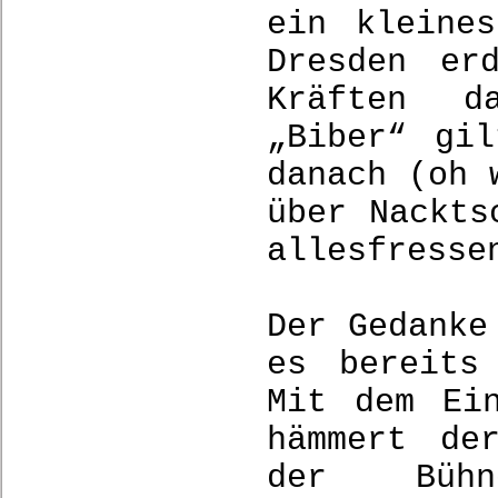
ein kleine
Dresden er
Kräften d
„Biber“ gi
danach (oh 
über Nackts
allesfresse
Der Gedanke
es bereits
Mit dem Ei
hämmert de
der Bühn