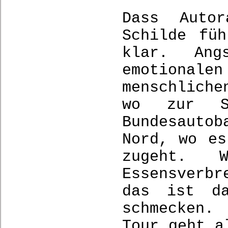
Dass Auto
Schilde fü
klar. An
emotionale
menschlich
wo zur S
Bundesautob
Nord, wo es
zugeht. 
Essensverbr
das ist da
schmecken.
Tour geht a