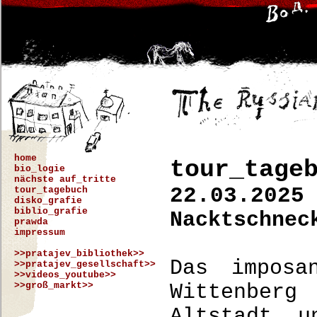
home
tour_tage
bio_logie
nächste auf_tritte
22.03.2025
tour_tagebuch
disko_grafie
biblio_grafie
Nacktschnec
prawda
impressum
>>pratajev_bibliothek>>
Das imposa
>>pratajev_gesellschaft>>
>>videos_youtube>>
>>groß_markt>>
Wittenberg
Altstadt u