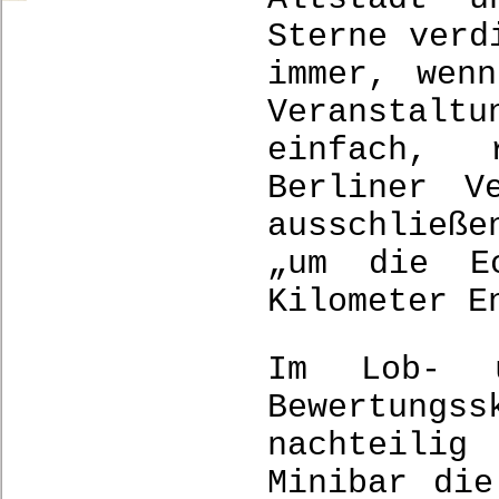
Sterne verd
immer, wen
Veranstal
einfach, 
Berliner V
ausschließe
„um die E
Kilometer E
Im Lob- u
Bewertungs
nachteili
Minibar die