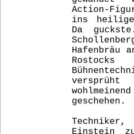
Action-Fig
ins heilig
Da guckste
Schollenbe
Hafenbräu a
Rostocks
Bühnentech
versprüht
wohlmeinen
geschehen.
Techniker,
Einstein z