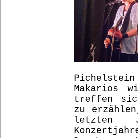
Pichelste
Makarios w
treffen si
zu erzählen
letzten 
Konzertjahr