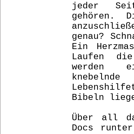
jeder Sei
gehören. D
anzuschlie
genau? Schn
Ein Herzma
Laufen di
werden e
knebelnd
Lebenshilfe
Bibeln lie
Über all d
Docs runter