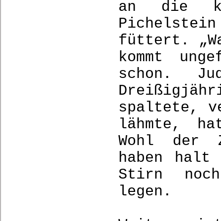
an die ka
Pichelstei
füttert. „W
kommt unge
schon. J
Dreißigjä
spaltete, v
lähmte, ha
Wohl der Z
haben halt
Stirn noc
legen.