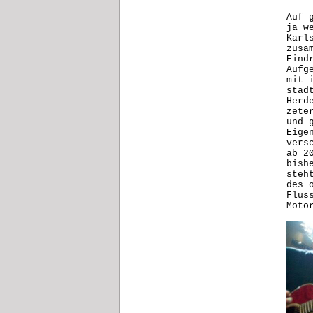
Auf 
ja w
Karl
zusa
Eind
Aufg
mit 
stad
Herd
zete
und 
Eige
vers
ab 2
bish
steh
des 
Flus
Moto