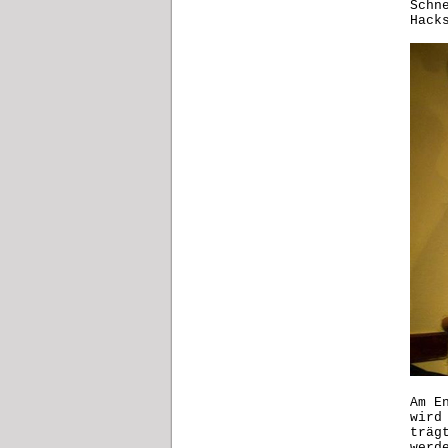
Schn
Hack
Am E
wird
träg
werd