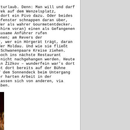
rturlaub. Denn: Man will und darf
?ek auf dem Wenzelsplatz,
 dort ein Pivo dazu. Oder beides
ufenster schnappen daran über,
der als wahrer Gourmetentdecker.
chirm voran) einen als Gefangenen
ausame Anführer rufen
onen; am Revers der
r, wer ein Hörgerät trägt, daran
der Moldau. Und wie sie fließt
 Schwanenpaare Kreise ziehen.
noch ins nächste Restaurant
 nicht nachgehangen werden. Heute
in Žížkov – wunderfein war’s dort
nt dort bereits auf der Bühne
f dem Sonnendeck beim Untergang
er harten Arbeit in der
lassen sich von anderen, via
aben.