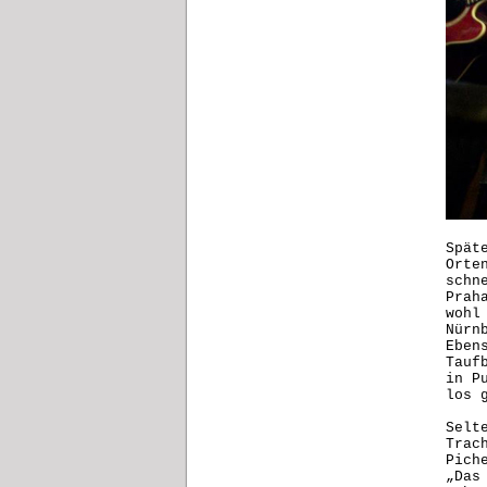
Spät
Orte
schn
Prah
wohl
Nürn
Eben
Tauf
in P
los 
Selt
Trac
Pich
„Das