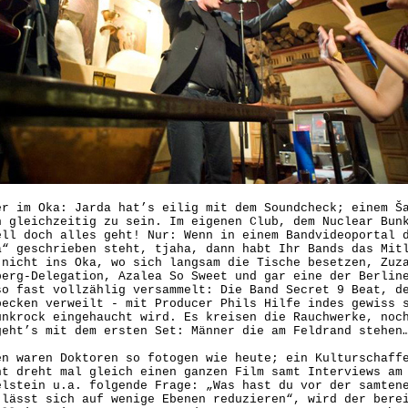
er im Oka: Jarda hat’s eilig mit dem Soundcheck; einem Š
n gleichzeitig zu sein. Im eigenen Club, dem Nuclear Bun
ell doch alles geht! Nur: Wenn in einem Bandvideoportal 
a“ geschrieben steht, tjaha, dann habt Ihr Bands das Mit
 nicht ins Oka, wo sich langsam die Tische besetzen, Zuz
berg-Delegation, Azalea So Sweet und gar eine der Berlin
so fast vollzählig versammelt: Die Band Secret 9 Beat, d
becken verweilt - mit Producer Phils Hilfe indes gewiss 
unkrock eingehaucht wird. Es kreisen die Rauchwerke, noc
geht’s mit dem ersten Set: Männer die am Feldrand stehen
en waren Doktoren so fotogen wie heute; ein Kulturschaff
ht dreht mal gleich einen ganzen Film samt Interviews am
elstein u.a. folgende Frage: „Was hast du vor der samten
 lässt sich auf wenige Ebenen reduzieren“, wird der bere