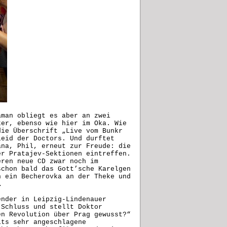
aman obliegt es aber an zwei
ker, ebenso wie hier im Oka. Wie
die Überschrift „Live vom Bunkr
leid der Doctors. Und durftet
ana, Phil, erneut zur Freude: die
er Pratajev-Sektionen eintreffen.
eren neue CD zwar noch im
schon bald das Gott’sche Karelgen
h ein Becherovka an der Theke und
…
ender in Leipzig-Lindenauer
 Schluss und stellt Doktor
en Revolution über Prag gewusst?“
its sehr angeschlagene