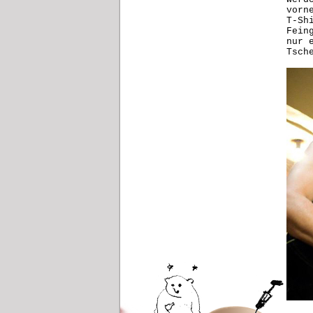
vorn
T-Sh
Fein
nur 
Tsch