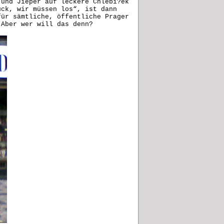
 und Jieper auf leckere Chlebí?ek
ück, wir müssen los“, ist dann
für sämtliche, öffentliche Prager
 Aber wer will das denn?