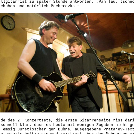
ellgitarrist zu später Stunde antworten. „Pan Tau, tsche
schuhen und natürlich Becherovka.“
nde des 2. Konzertsets, die erste Gitarrensaite riss dar
 schnell klar, dass es heute mit wenigen Zugaben nicht g
t emsig Durstlöscher gen Bühne, ausgegebene Pratajev-Tex
en bereits heftig singend rezitiert. Aus dem Nebenraum e