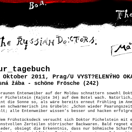
ur_tagebuch
 Oktober 2011, Prag/U VYST?ELENÝHO OK
sná žába - schöne Frösche (242)
braunen Entenweiber auf der Moldau schnattern sowohl Dok
or Pichelstein (Kajüte 34) auf dem Botel wach. Natürlich
int die Sonne so, als wäre bereits erneut Frühling im An
ten schwärmerisch ins Grübeln: „Schon wieder Paarungszei
hlt; alle Entenweiber wissen’s besser und hacken erfolgr
dem Frühstücksdeck versucht sich Doktor Pichelstein mit 
unstvollen Zerteilen störrischer Backwaren. Bald regnet 
ieder, obsiegt die Erkenntnis, dass nur böhmische Scharf