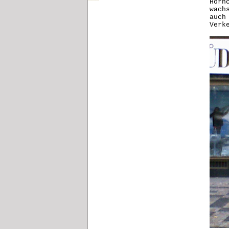
Hörn
wach
auch
Verk