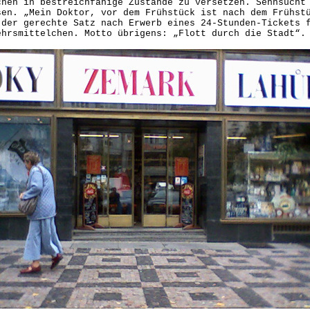
chen in bestreichfähige Zustände zu versetzen. Sehnsucht
sen. „Mein Doktor, vor dem Frühstück ist nach dem Frühst
 der gerechte Satz nach Erwerb eines 24-Stunden-Tickets 
ehrsmittelchen. Motto übrigens: „Flott durch die Stadt“.