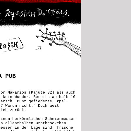
A PUB
tor Makarios (Kajüte 32) als auch
, kein Wunder. Bereits ab halb 10
marsch. Bunt gefiederte Erpel
t? Warum nicht.“ Doch weit
eich zurück.
einem herkömmlichen Schmiermesser
es allenthalben Brotbröckchen
messer in der Lage sind, frische