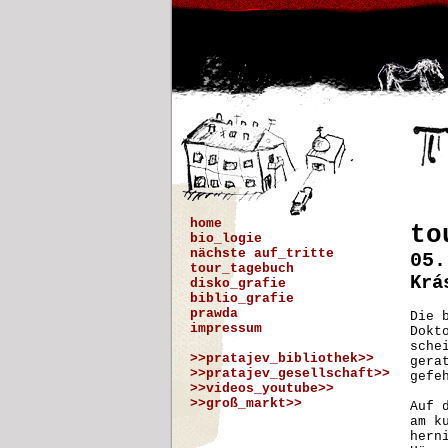
home
to
bio_logie
nächste auf_tritte
05.
tour_tagebuch
Krá
disko_grafie
biblio_grafie
prawda
Die 
impressum
Dokt
sche
>>pratajev_bibliothek>>
gera
>>pratajev_gesellschaft>>
gefe
>>videos_youtube>>
>>groß_markt>>
Auf 
am k
hern