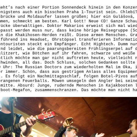
geht’s nach einer Portion Sonnendeck hinein in den Konze
enigstens auch ein bisschen Praha 1-Tourist sein. Chlebí
sbrücke und Moldauufer lassen grüßen; hier ein Gulášová,
mmen, schmeckt am besten. Karl Gott! Neue CD! Ganze Scha
rücke überwältigen. Doktor Makarios erweist sich mal wie
epasst werden muss nur, dass keine hörige Reisegruppe (S
in die Khakihosen-Herden reißt. Diese armen Menschen. Gr
tführend ins Headset, Ohrstöpsel transferieren Informati
entouristen steckt ein Empfänger. Echt Hightech. Dumm nu
rnd leidet, wie die paarungsbereiten Frühlingserpel auf 
glitzert, wie Bötchen auf ihr fahren, schwarze und weiße
ntlich möchte man gar nicht auftreten heute, vielleicht 
chwinden, all das. Doch Schluss, solchen Gedanken sollte
0 Uhr: The Russian Doctors zum wiederholten Mal im Oka, 
er immer. Schön, dass aus gestrigem Anlass alles Equipme
t. Es folgt ein Nachmittagsschlaf, folgen Botel-Pivos au
orangenen Feuerballs. Möwen umsegeln den Angler bei sein
smitte. Absurd: Junge, rudernde Menschen in Kajakbooten 
rboot-Megafon, zusammenschranzen. Das möchte man nicht h