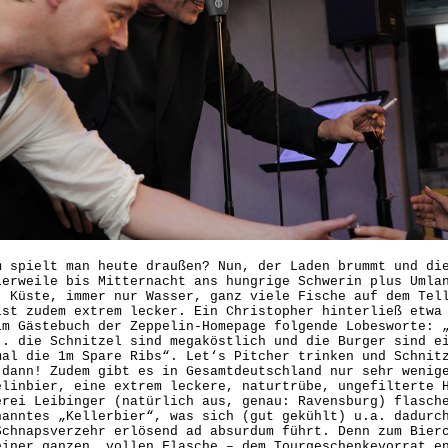
m spielt man heute draußen? Nun, der Laden brummt und di
lerweile bis Mitternacht ans hungrige Schwerin plus Umla
, Küste, immer nur Wasser, ganz viele Fische auf dem Tel
ist zudem extrem lecker. Ein Christopher hinterließ etwa
im Gästebuch der Zeppelin-Homepage folgende Lobesworte: 
.. die Schnitzel sind megaköstlich und die Burger sind e
mal die 1m Spare Ribs“. Let‘s Pitcher trinken und Schnit
 dann! Zudem gibt es in Gesamtdeutschland nur sehr wenig
elinbier, eine extrem leckere, naturtrübe, ungefilterte 
erei Leibinger (natürlich aus, genau: Ravensburg) flasch
nanntes „Kellerbier“, was sich (gut gekühlt) u.a. dadurc
Schnapsverzehr erlösend ad absurdum führt. Denn zum Bier
einer ganzen, vollen Flasche – dem Tourgeschenkevorrat e