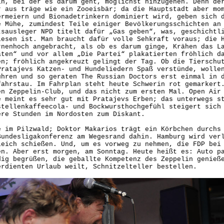
in, bei der es darum geht, möglichst hinzugehen. Denn de
r aus träge wie ein Zooeisbär; da die Hauptstadt aber mo
ermeiern und Bionadetrinkern dominiert wird, geben sich 
e Mühe, zumindest Teile einiger Bevölkerungsschichten an
tsausleger NPD titelt dafür „Gas geben“, was, geschichtl
lesen ist. Man braucht dafür volle Sehkraft voraus; die 
rnenhoch angebracht, als ob es darum ginge, Krähen das L
aten“ und vor allem „Die Partei“ plakatierten fröhlich d
en; fröhlich angekreuzt gelingt der Tag. Ob die Tierschu
Pratajevs Katzen- und Hundeliedern Spaß verstünde, wolle
ühren und so geraten The Russian Doctors erst einmal in 
fahrstau. Im Fahrplan steht heute Schwerin rot gemarkert
en Zeppelin-Club, und das nicht zum ersten Mal. Open Air
e meint es sehr gut mit Pratajevs Erben; das unterwegs s
stellenkaffeecola- und Bockwursthochgefühl steigert sich
ere Stunden im Nordosten zum Diskant.
e im Pilzwald; Doktor Makarios trägt ein Körbchen durchs
Bundesligakonferenz am Wegesrand dahin. Hamburg wird ver
leich schießen. Und, um es vorweg zu nehmen, die FDP bei
en. Aber erst morgen, am Sonntag. Heute heißt es: Auto p
dig begrüßen, die geballte Kompetenz des Zeppelin genieß
erdienten Urlaub weilt, Schnitzelteller bestellen.