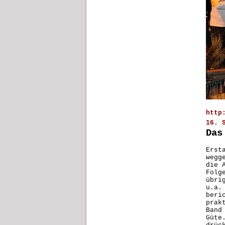
http
16. 
Das
Erst
wegg
die 
Folg
übri
u.a.
beri
prak
Band
Güte