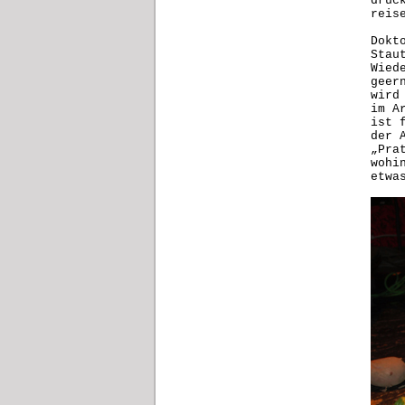
drüc
reis
Dokt
Stau
Wied
geer
wird
im A
ist 
der 
„Pra
wohi
etwa