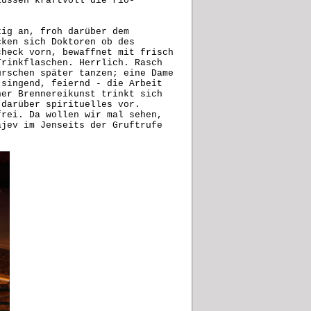
iussen kraftvoll die rio-
zig an, froh darüber dem
cken sich Doktoren ob des
check vorn, bewaffnet mit frisch
Trinkflaschen. Herrlich. Rasch
urschen später tanzen; eine Dame
 singend, feiernd - die Arbeit
her Brennereikunst trinkt sich
 darüber spirituelles vor.
frei. Da wollen wir mal sehen,
ajev im Jenseits der Gruftrufe