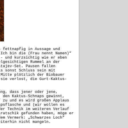
s fettnapfig in Aussage und
„Ich bin die (Frau nennt Namen)“
 - und kurzsichtig wie er eben
elgesichtigen Rummel an der
atajev-Set. Pausen fallen
ls sonst Schluss sein mit
 Mitte plötzlich der Biobauer
 sie verlost, die Gurt-Kaktus-
ung, dass jener oder jene,
, den Kaktus-Schnaps gewinnt,
“ zu und es wird großen Applaus
apsflasche und (wir wollen es
der Technik im weiteren Verlauf
aratschik gefunden haben, möge er
dem Vermerk: „Schwarzes Loch“
eiterhin nicht mangeln.