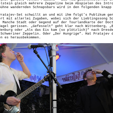
elstein gleich mehrere Zeppeline beim Abspielen des Intr
Bühne wandernden Schnapsbars wird in den folgenden knapp
Pratajev-Set schwillt an und mit ihm folgt’s Publikum ge
ert mit allerlei Zugaben, wobei sich der Lieblingssong S
. Manche Stadt oder Gegend auf der Tourlandkarte der Doc
Nagel gerissen. „Gefesselt“ geht klar nach Wittenberg, „
denburg oder „Als das Eis kam (so plötzlich)“ nach Dresd
 Schweriner Zeppelin. Oder „Der Hungrige“. Hat Pratajev 
en es herausbekommen.