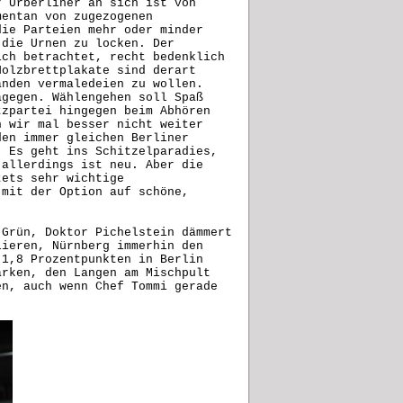
r Urberliner an sich ist von
mentan von zugezogenen
die Parteien mehr oder minder
 die Urnen zu locken. Der
ich betrachtet, recht bedenklich
Holzbrettplakate sind derart
anden vermaledeien zu wollen.
agegen. Wählengehen soll Spaß
tzpartei hingegen beim Abhören
n wir mal besser nicht weiter
den immer gleichen Berliner
. Es geht ins Schitzelparadies,
 allerdings ist neu. Aber die
tets sehr wichtige
 mit der Option auf schöne,
 Grün, Doktor Pichelstein dämmert
lieren, Nürnberg immerhin den
 1,8 Prozentpunkten in Berlin
arken, den Langen am Mischpult
en, auch wenn Chef Tommi gerade