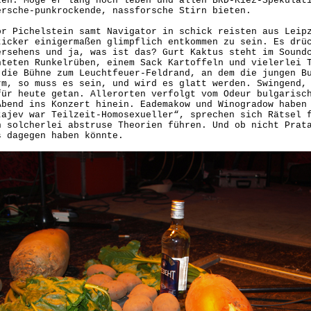
ken. Möge er lang noch leben und allen BRD-Kiez-Spekulat
ersche-punkrockende, nassforsche Stirn bieten.
or Pichelstein samt Navigator in schick reisten aus Leip
ticker einigermaßen glimpflich entkommen zu sein. Es drü
ersehens und ja, was ist das? Gurt Kaktus steht im Sound
nteten Runkelrüben, einem Sack Kartoffeln und vielerlei 
 die Bühne zum Leuchtfeuer-Feldrand, an dem die jungen B
rm, so muss es sein, und wird es glatt werden. Swingend,
für heute getan. Allerorten verfolgt vom Odeur bulgarisc
Abend ins Konzert hinein. Eademakow und Winogradow haben
tajev war Teilzeit-Homosexueller“, sprechen sich Rätsel 
n solcherlei abstruse Theorien führen. Und ob nicht Prat
s dagegen haben könnte.