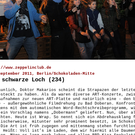
://www.zeppelinclub.de
September 2011, Berlin/Schokoladen-Mitte
 schwarze Loch (234)
aunlich, Doktor Makarios scheint die Strapazen der letzt
esteckt zu haben. Als da waren diverse ART-Konzerte, zwi
Aufnahmen zur neuen ART-Platte und natürlich eine - den 
e - außergewöhnliche Filmdrehung zu Bad Doberan. Konfron
gens mit dem automatischen Word-Rechtschreibeprogramm, w
 ein Vorschlag namens „Dobermann“ geliefert. Nun, über a
chten. Heute ist Wrap. So nennt sich ein Abdrehausklang 
tischerweise, mitunter sehr prominent besetzt, im Schoko
 Die Art ist früh zugegen und mittenmang stehen furchtlo
. Heißt: Voll ist’s im Laden, dem wir hiermit alle Daume