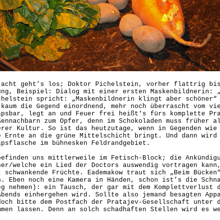
 acht geht’s los; Doktor Pichelstein, vorher flattrig bi
ung, Beispiel: Dialog mit einer ersten Maskenbildnerin: 
chelstein spricht: „Maskenbildnerin klingt aber schöner“
 kaum die Gegend einordnend, mehr noch überrascht vom vi
apsbar, legt an und Feuer frei heißt‘s fürs komplette Pr
ßennachbarn zum Opfer, denn im Schokoladen muss früher a
erer Kultur. So ist das heutzutage, wenn in Gegenden wie
e Ernte an die grüne Mittelschicht bringt. Und dann wird
apsflasche im bühnesken Feldrandgebiet.
befinden uns mittlerweile im Fetisch-Block; die Ankündig
her/welche ein Lied der Doctors auswendig vortragen kann
t schwankende Früchte. Eademakow traut sich „Beim Bücken
n. Eben noch eine Kamera in Händen, schon ist’s die Schn
eg nehmen): ein Tausch, der gar mit dem Komplettverlust 
Abends einhergehen wird. Sollte also jemand besagten App
doch bitte dem Postfach der Pratajev-Gesellschaft unter 
mmen lassen. Denn an solch schadhaften Stellen wird es w