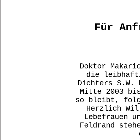
Für An
f
Doktor Makari
die leibhaft
Dichters S.W. 
Mitte 2003 bi
so bleibt, fol
Herzlich Wil
Lebefrauen u
Feldrand steh