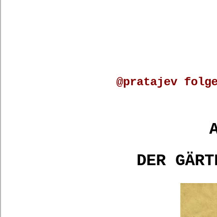
@pratajev folg
DER GÄRT