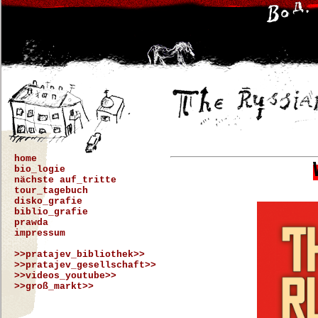
home
bio_logie
nächste auf_tritte
tour_tagebuch
disko_grafie
biblio_grafie
prawda
impressum
>>pratajev_bibliothek>>
>>pratajev_gesellschaft>>
>>videos_youtube>>
>>groß_markt>>