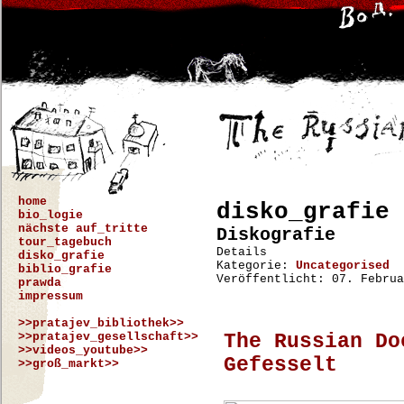
home
disko_grafie
bio_logie
nächste auf_tritte
Diskografie
tour_tagebuch
Details
disko_grafie
Kategorie:
Uncategorised
biblio_grafie
Veröffentlicht: 07. Februa
prawda
impressum
>>pratajev_bibliothek>>
>>pratajev_gesellschaft>>
The Russian Do
>>videos_youtube>>
Gefesselt
>>groß_markt>>