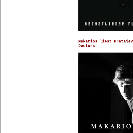
Makarios liest Prataje
Doctors