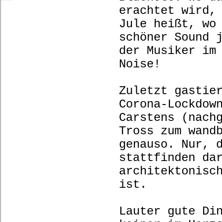
erachtet wird,
Jule heißt, wo
schöner Sound 
der Musiker im
Noise!
Zuletzt gastie
Corona-Lockdow
Carstens (nach
Tross zum wand
genauso. Nur, 
stattfinden da
architektonisc
ist.
Lauter gute Di