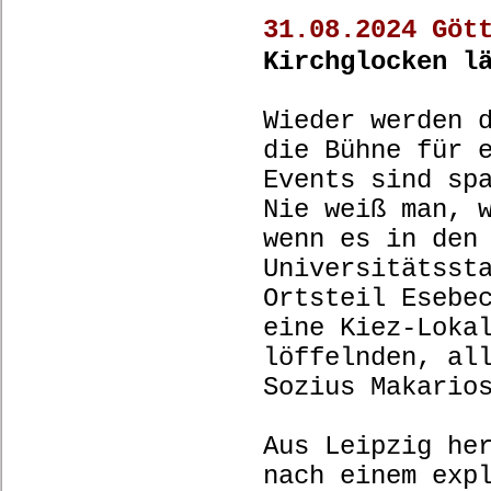
31.08.2024 Göt
Kirchglocken l
Wieder werden 
die Bühne für 
Events sind sp
Nie weiß man, 
wenn es in den
Universitätsst
Ortsteil Esebe
eine Kiez-Loka
löffelnden, al
Sozius Makario
Aus Leipzig he
nach einem exp