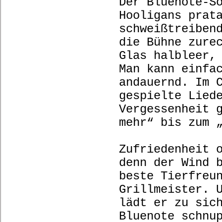
Der Bluenote-S
Hooligans prat
schweißtreiben
die Bühne zure
Glas halbleer,
Man kann einfa
andauernd. Im 
gespielte Lied
Vergessenheit 
mehr“ bis zum 
Zufriedenheit 
denn der Wind 
beste Tierfreu
Grillmeister. 
lädt er zu sic
Bluenote schnu