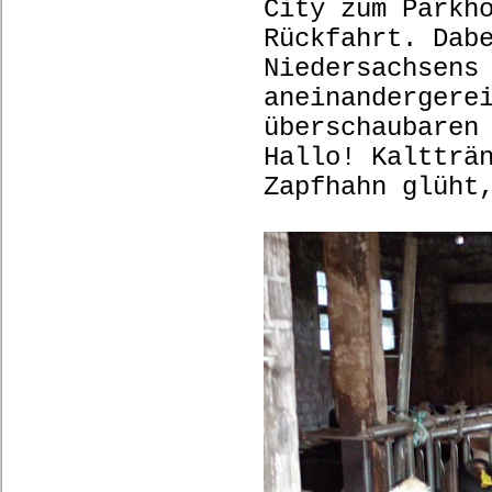
City zum Parkh
Rückfahrt. Dab
Niedersachsens
aneinandergere
überschaubaren
Hallo! Kaltträ
Zapfhahn glüht