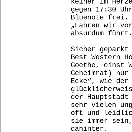
keiner im Herz
gegen 17:30 Uh
Bluenote frei.
„Fahren wir vo
absurdum führt
Sicher geparkt
Best Western H
Goethe, einst 
Geheimrat) nur
Ecke“, wie der
glücklicherwei
der Hauptstadt
sehr vielen un
oft und leidli
sie immer sein
dahinter.