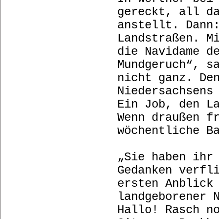
gereckt, all d
anstellt. Dann
Landstraßen. M
die Navidame d
Mundgeruch“, s
nicht ganz. De
Niedersachsens
Ein Job, den L
Wenn draußen f
wöchentliche B
„Sie haben ihr
Gedanken verfl
ersten Anblick
landgeborener 
Hallo! Rasch n