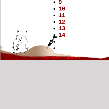
9
10
11
12
13
14
impressum + Kontakt