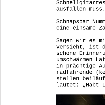
Schnellgitarre
ausfallen muss
Schnapsbar Num
eine einsame 
Sagen wir es m
versieht, ist 
schöne Erinner
umschwärmen La
in prächtige A
radfahrende (k
stellen beiläu
lautet: „Habt