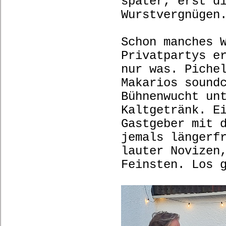
später, erst d
Wurstvergnü
Schon manches 
Privatpartys e
nur was. Piche
Makarios sound
Bühnenwucht un
Kaltgetränk. E
Gastgeber mit 
jemals längerf
lauter Novizen
Feinsten. Los 