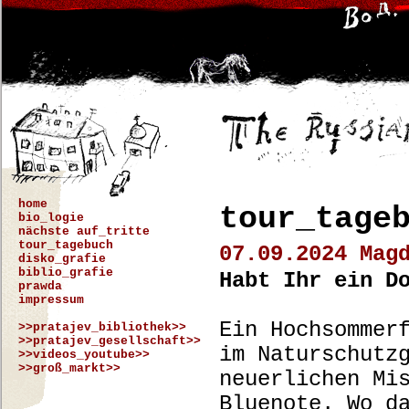
home
tour_tage
bio_logie
nächste auf_tritte
tour_tagebuch
07.09.2024 Mag
disko_grafie
biblio_grafie
Habt Ihr ein D
prawda
impressum
Ein Hochsommer
>>pratajev_bibliothek>>
>>pratajev_gesellschaft>>
im Naturschutz
>>videos_youtube>>
>>groß_markt>>
neuerlichen Mi
Bluenote. Wo d