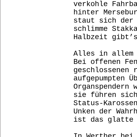
verkohle Fahrb
hinter Mersebu
staut sich der
schlimme Stakk
Halbzeit gibt’
Alles in allem
Bei offenen Fe
geschlossenen 
aufgepumpten Ü
Organspendern 
sie führen sic
Status-Karosse
Unken der Wahr
ist das glatte
In Werther bei