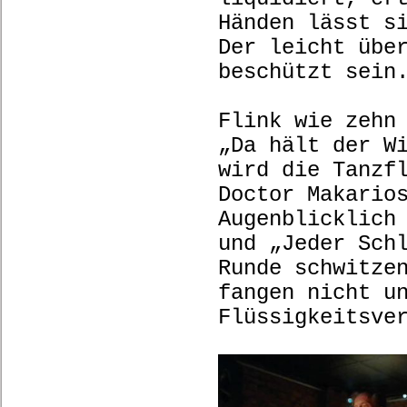
Händen lässt s
Der leicht übe
beschüt
Flink wie zehn
„Da hält der W
wird die Tanzf
Doctor Makario
Augenblicklich
und „Jeder Sch
Runde schwitze
fangen nicht u
Flüssigkeit