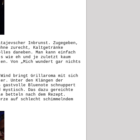
atajevscher Inbrunst. Zugegeben,
ühne zurecht, Kaltgetränke
olles daneben. Man kann einfach
’s wie eh und je zuletzt kaum
ten. Von „Mich wundert gar nichts
 Wind bringt Grillaroma mit sich
ter. Unter den Klängen der
s gastvolle Bluenote schnuppert
d mystisch. Das dazu gereichte
ie betteln nach dem Rezept.
ürze auf schlecht schimmelndem