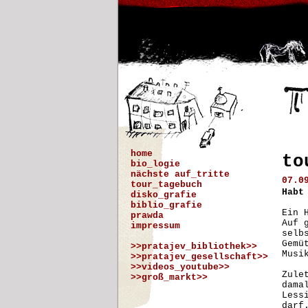
home
to
bio_logie
nächste auf_tritte
07.0
tour_tagebuch
Habt
disko_grafie
biblio_grafie
Ein 
prawda
Auf 
impressum
selb
Gemü
>>pratajev_bibliothek>>
Musi
>>pratajev_gesellschaft>>
>>videos_youtube>>
Zule
>>groß_markt>>
dama
Less
darf