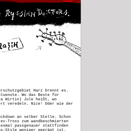
urschutzgebiet Harz brennt es.
Bluenote. Wo das Beste für
ka Wirtin) Jule heißt, wo
ert veredeln. Nice! Oder wie der
ockdown an selber Stelle. Schon
jev-Tross zum wandbeschmierten
iesmal passgenauer stattfinden
us-Style weniger geprägt ist.