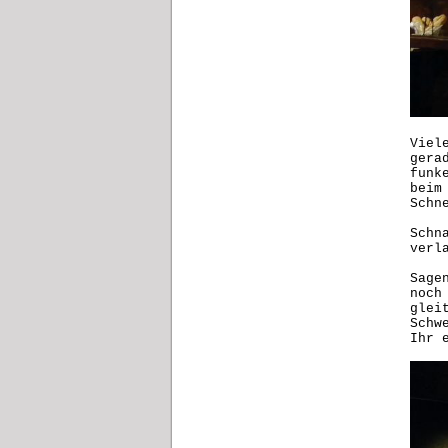
Viel
gera
funk
beim
Schn
Schn
ver
Sage
noch
glei
Schw
Ihr