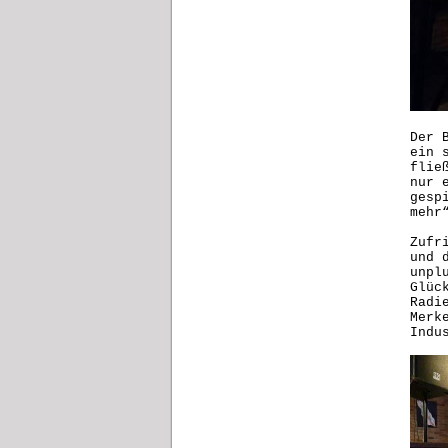
Der 
ein 
flie
nur 
gesp
mehr
Zufr
und 
unpl
Glüc
Radi
Merk
Indu