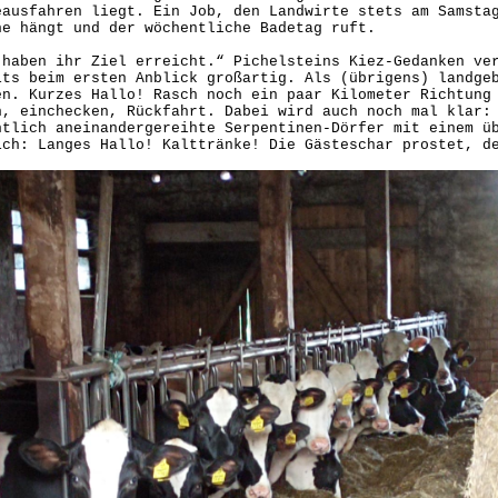
eausfahren liegt. Ein Job, den Landwirte stets am Samsta
he hängt und der wöchentliche Badetag ruft.
 haben ihr Ziel erreicht.“ Pichelsteins Kiez-Gedanken ve
its beim ersten Anblick großartig. Als (übrigens) landge
en. Kurzes Hallo! Rasch noch ein paar Kilometer Richtung
n, einchecken, Rückfahrt. Dabei wird auch noch mal klar:
ntlich aneinandergereihte Serpentinen-Dörfer mit einem ü
ich: Langes Hallo! Kalttränke! Die Gästeschar prostet, d