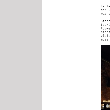
Laut
der 
was 
Sich
(zur
Fußw
nich
viel
muss