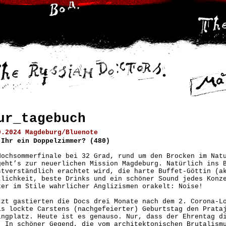
ur_tagebuch
9.2024 Magdeburg/Bluenote
 Ihr ein Doppelzimmer? (480)
Hochsommerfinale bei 32 Grad, rund um den Brocken im Nat
geht’s zur neuerlichen Mission Magdeburg. Natürlich ins 
stverständlich erachtet wird, die harte Buffet-Göttin (a
tlichkeit, beste Drinks und ein schöner Sound jedes Konz
ker im Stile wahrlicher Anglizismen orakelt: Noise!
tzt gastierten die Docs drei Monate nach dem 2. Corona-L
ls lockte Carstens (nachgefeierter) Geburtstag den Prata
ingplatz. Heute ist es genauso. Nur, dass der Ehrentag d
. In schöner Gegend, die vom architektonischen Brutalism