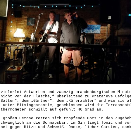
 vielerlei Antworten und zwanzig brandenburgischen Minut
 nicht vor der Flasche,“ überleitend zu Pratajevs Gefolg
„Satten“, dem „Gärtner“, dem „Käferzähler“ und wie sie a
e unter Mitsinggarantie, geschlossen wird die Terrassent
nthermometer schwillt auf gefühlt 40 Grad an.
r großem Getöse retten sich tropfende Docs in den Zugabe
schwänglich an die Schnapsbar. Im Gin liegt Tonic und vo
gnet gegen Hitze und Schweiß. Danke, lieber Carsten, dan