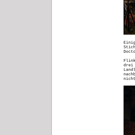
Eini
Stic
Doc
Flin
drei
Land
nach
nich