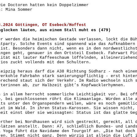
Die Doctoren hatten kein Doppelzimmer
s: Mina Sommer
8.2024 Göttingen, OT Esebeck/Hoffest
hglocken läuten, aus einem Stall muht es (479)
er werden die heimischen Gestade verlassen, lockt die Bü
atparty. Solche Events sind spannend wie das Aufknabbern
 ist. Besonders dann nicht, wenn es in den nordwestlichs
ingen geht, genauer in den Ortsteil Esebeck. Fahrwart Pi
lität mit lauter Kaffeeschaum löffelnden, alleinerziehen
rios zuckt vollends mit den Schultern.
Leipzig heraus darf die A38 Richtung Südharz - nach eine
verkohle Fahrbahn stark sanierungspflichtig - erst hinte
prechend staut sich der Verkehr. Im Radio wechseln sich 
rterinnen ab, zur Halbzeit gibt’s Kopfwacklerhymnen.
s in allem herrscht sommerliche Leichtigkeit vor. Bei of
e, bei geschlossenen röhrt die Klimaanlage. Würden alle 
its unter den Organspendern weilen, wäre es noch gemütli
Axt im Wald. In ihren Status-Karossen. Sie wissen nicht,
heit einst über sie weissagten: Status ist das glatte Ge
erther bei Nordhausen wird sich gestreckt, gereckt, all 
plätzen anstellt. Dann: A7, schließlich Bundes- und Land
l Yoga führt die Navidame den Tourgolf an. „Die hat doch
ren. Stimmt nicht ganz. Denn würzig ist allein die Luft 