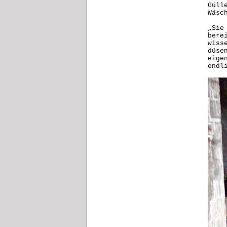
Güll
Wäsc
„Sie
bere
wiss
düse
eige
endl