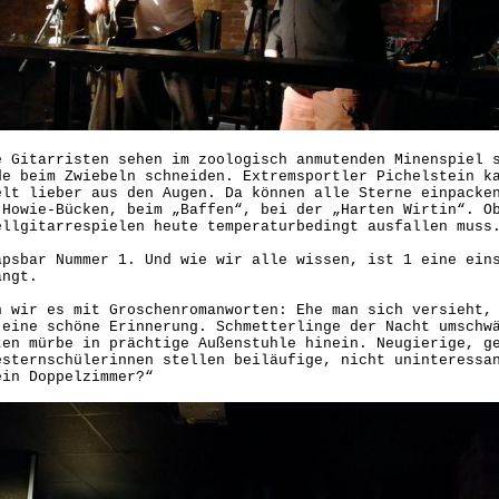
e Gitarristen sehen im zoologisch anmutenden Minenspiel 
de beim Zwiebeln schneiden. Extremsportler Pichelstein k
elt lieber aus den Augen. Da können alle Sterne einpacke
 Howie-Bücken, beim „Baffen“, bei der „Harten Wirtin“. O
ellgitarrespielen heute temperaturbedingt ausfallen muss
apsbar Nummer 1. Und wie wir alle wissen, ist 1 eine ein
langt.
n wir es mit Groschenromanworten: Ehe man sich versieht,
 eine schöne Erinnerung. Schmetterlinge der Nacht umschw
ten mürbe in prächtige Außenstuhle hinein. Neugierige, g
esternschülerinnen stellen beiläufige, nicht uninteressa
 ein Doppelzimmer?“