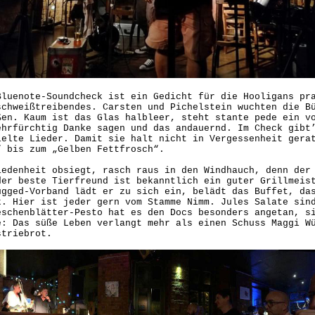
Bluenote-Soundcheck ist ein Gedicht für die Hooligans pr
schweißtreibendes. Carsten und Pichelstein wuchten die B
ßen. Kaum ist das Glas halbleer, steht stante pede ein v
ehrfürchtig Danke sagen und das andauernd. Im Check gibt
ielte Lieder. Damit sie halt nicht in Vergessenheit gera
“ bis zum „Gelben Fettfrosch“.
iedenheit obsiegt, rasch raus in den Windhauch, denn der
der beste Tierfreund ist bekanntlich ein guter Grillmeis
ugged-Vorband lädt er zu sich ein, belädt das Buffet, da
k. Hier ist jeder gern vom Stamme Nimm. Jules Salate sin
eschenblätter-Pesto hat es den Docs besonders angetan, s
e: Das süße Leben verlangt mehr als einen Schuss Maggi W
striebrot.