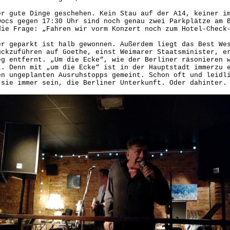
er gute Dinge geschehen. Kein Stau auf der A14, keiner i
Docs gegen 17:30 Uhr sind noch genau zwei Parkplätze am 
die Frage: „Fahren wir vorm Konzert noch zum Hotel-Check
er geparkt ist halb gewonnen. Außerdem liegt das Best We
ückzuführen auf Goethe, einst Weimarer Staatsminister, e
eg entfernt. „Um die Ecke“, wie der Berliner räsonieren 
t. Denn mit „um die Ecke“ ist in der Hauptstadt immerzu 
en ungeplanten Ausruhstopps gemeint. Schon oft und leidl
 sie immer sein, die Berliner Unterkunft. Oder dahinter.