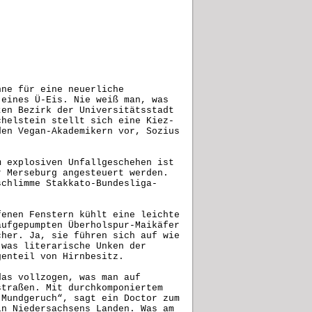
hne für eine neuerliche
 eines Ü-Eis. Nie weiß man, was
ten Bezirk der Universitätsstadt
chelstein stellt sich eine Kiez-
den Vegan-Akademikern vor, Sozius
m explosiven Unfallgeschehen ist
r Merseburg angesteuert werden.
schlimme Stakkato-Bundesliga-
fenen Fenstern kühlt eine leichte
aufgepumpten Überholspur-Maikäfer
cher. Ja, sie führen sich auf wie
 was literarische Unken der
genteil von Hirnbesitz.
das vollzogen, was man auf
straßen. Mit durchkomponiertem
 Mundgeruch“, sagt ein Doctor zum
in Niedersachsens Landen. Was am