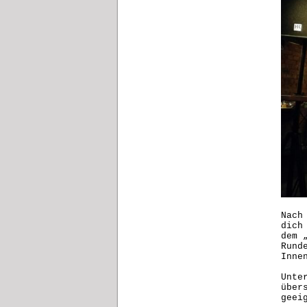
Nach
dich
dem 
Rund
Inne
Unte
über
geei