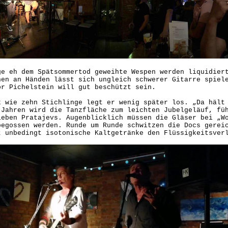
ge eh dem Spätsommertod geweihte Wespen werden liquidier
hen an Händen lässt sich ungleich schwerer Gitarre spiel
tor Pichelstein will gut beschützt sein.
k wie zehn Stichlinge legt er wenig später los. „Da hält
 Jahren wird die Tanzfläche zum leichten Jubelgeläuf, fü
leben Pratajevs. Augenblicklich müssen die Gläser bei „W
begossen werden. Runde um Runde schwitzen die Docs gerei
t unbedingt isotonische Kaltgetränke den Flüssigke