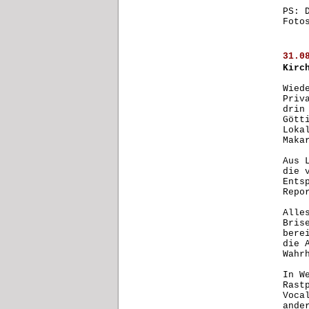
PS: 
Foto
31.0
Kirc
Wied
Priv
drin
Gött
Loka
Maka
Aus 
die 
Ents
Repo
Alle
Bris
bere
die 
Wahr
In W
Rast
Voca
ande